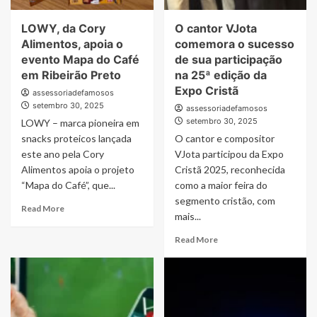
LOWY, da Cory
O cantor VJota
Alimentos, apoia o
comemora o sucesso
evento Mapa do Café
de sua participação
em Ribeirão Preto
na 25ª edição da
Expo Cristã
assessoriadefamosos
setembro 30, 2025
assessoriadefamosos
setembro 30, 2025
LOWY – marca pioneira em
snacks proteicos lançada
O cantor e compositor
este ano pela Cory
VJota participou da Expo
Alimentos apoia o projeto
Cristã 2025, reconhecida
“Mapa do Café”, que...
como a maior feira do
segmento cristão, com
Read
Read More
mais...
more
about
Read
Read More
LOWY,
more
da
about
Cory
O
Alimentos,
cantor
apoia
VJota
o