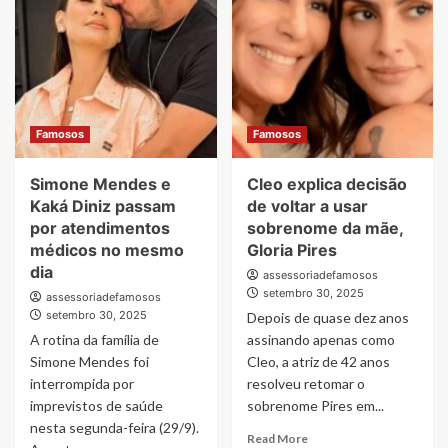
Famosos
Famosos
Simone Mendes e
Cleo explica decisão
Kaká Diniz passam
de voltar a usar
por atendimentos
sobrenome da mãe,
médicos no mesmo
Gloria Pires
dia
assessoriadefamosos
setembro 30, 2025
assessoriadefamosos
setembro 30, 2025
Depois de quase dez anos
A rotina da família de
assinando apenas como
Simone Mendes foi
Cleo, a atriz de 42 anos
interrompida por
resolveu retomar o
imprevistos de saúde
sobrenome Pires em...
nesta segunda-feira (29/9).
Read
Read More