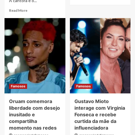
A cantora e o...
more
about
Read
Read More
Cleo
more
explica
about
decisão
Simone
de
Mendes
voltar
e
a
Kaká
usar
Diniz
sobrenome
passam
da
por
mãe,
atendimentos
Gloria
médicos
Pires
no
mesmo
Famosos
Famosos
dia
Oruam comemora
Gustavo Mioto
liberdade com desejo
interage com Virginia
inusitado e
Fonseca e recebe
compartilha
curtida da mãe da
momento nas redes
influenciadora