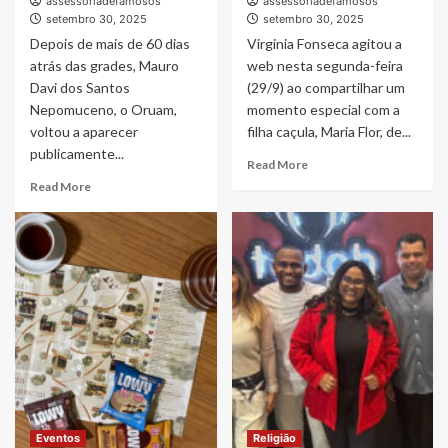
assessoriadefamosos
assessoriadefamosos
setembro 30, 2025
setembro 30, 2025
Depois de mais de 60 dias
Virginia Fonseca agitou a
atrás das grades, Mauro
web nesta segunda-feira
Davi dos Santos
(29/9) ao compartilhar um
Nepomuceno, o Oruam,
momento especial com a
voltou a aparecer
filha caçula, Maria Flor, de...
publicamente...
Read
Read More
more
Read
Read More
about
more
Gustavo
about
Mioto
Oruam
interage
comemora
com
liberdade
Virginia
com
Fonseca
desejo
e
inusitado
recebe
e
curtida
compartilha
da
momento
mãe
nas
da
redes
Eventos
Religião
influenciadora