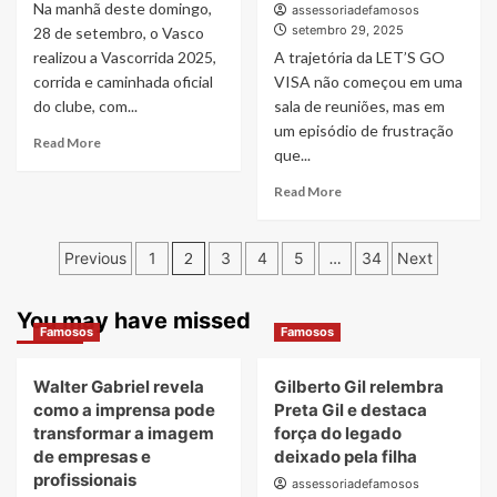
Na manhã deste domingo,
assessoriadefamosos
setembro 29, 2025
28 de setembro, o Vasco
realizou a Vascorrida 2025,
A trajetória da LET’S GO
corrida e caminhada oficial
VISA não começou em uma
do clube, com...
sala de reuniões, mas em
um episódio de frustração
Read
Read More
que...
more
about
Read
Read More
Vascorrida
more
2025
about
é
Paginação
LET’S
Previous
1
2
3
4
5
…
34
Next
realizada
GO
de
com
VISA:
grande
quando
You may have missed
posts
sucesso
Famosos
Famosos
uma
em
dor
São
pessoal
Walter Gabriel revela
Gilberto Gil relembra
Januário
se
como a imprensa pode
Preta Gil e destaca
transforma
transformar a imagem
força do legado
em
de empresas e
deixado pela filha
referência
profissionais
nacional
assessoriadefamosos