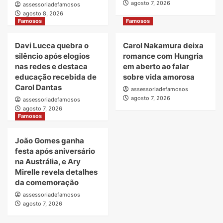
agosto 7, 2026
em
assessoriadefamosos
vistos
agosto 8, 2026
Famosos
Famosos
Davi Lucca quebra o
Carol Nakamura deixa
silêncio após elogios
romance com Hungria
nas redes e destaca
em aberto ao falar
educação recebida de
sobre vida amorosa
Carol Dantas
assessoriadefamosos
agosto 7, 2026
assessoriadefamosos
agosto 7, 2026
Famosos
João Gomes ganha
festa após aniversário
na Austrália, e Ary
Mirelle revela detalhes
da comemoração
assessoriadefamosos
agosto 7, 2026