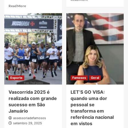
more
Read
Read More
about
more
Ribeirão
about
Rodeo
Giros
Music
grátis
abre
no
vendas
cassino
do
online:
Lote
o
Raiz
que
para
são,
a
como
edição
funcionam
histórica
e
Esporte
Famosos
Geral
de
como
20
aproveitar
anos
Vascorrida 2025 é
LET’S GO VISA:
com
segurança
realizada com grande
quando uma dor
sucesso em São
pessoal se
Januário
transforma em
referência nacional
assessoriadefamosos
em vistos
setembro 29, 2025