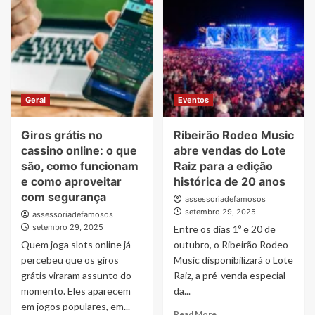
comemora
evento
o
Mapa
sucesso
do
de
Café
sua
em
participação
Ribeirão
na
Preto
25ª
Geral
Eventos
edição
da
Giros grátis no
Ribeirão Rodeo Music
Expo
Cristã
cassino online: o que
abre vendas do Lote
são, como funcionam
Raiz para a edição
e como aproveitar
histórica de 20 anos
com segurança
assessoriadefamosos
setembro 29, 2025
assessoriadefamosos
setembro 29, 2025
Entre os dias 1º e 20 de
Quem joga slots online já
outubro, o Ribeirão Rodeo
percebeu que os giros
Music disponibilizará o Lote
grátis viraram assunto do
Raiz, a pré-venda especial
momento. Eles aparecem
da...
em jogos populares, em...
Read
Read More