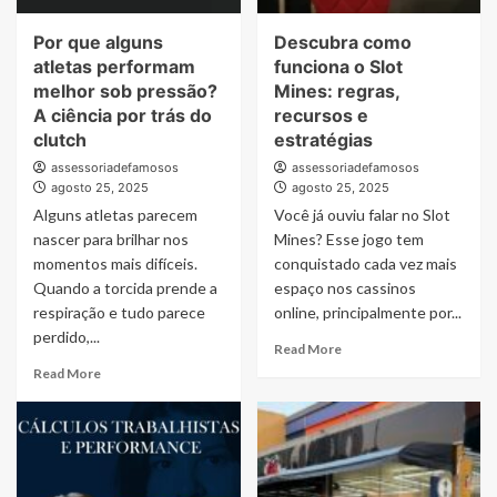
entenda
Por que alguns
Descubra como
atletas performam
funciona o Slot
melhor sob pressão?
Mines: regras,
A ciência por trás do
recursos e
clutch
estratégias
assessoriadefamosos
assessoriadefamosos
agosto 25, 2025
agosto 25, 2025
Alguns atletas parecem
Você já ouviu falar no Slot
nascer para brilhar nos
Mines? Esse jogo tem
momentos mais difíceis.
conquistado cada vez mais
Quando a torcida prende a
espaço nos cassinos
respiração e tudo parece
online, principalmente por...
perdido,...
Read
Read More
more
Read
Read More
about
more
Descubra
about
como
Por
funciona
que
o
alguns
Slot
atletas