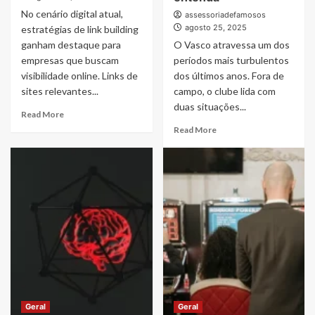
No cenário digital atual,
assessoriadefamosos
agosto 25, 2025
estratégias de link building
ganham destaque para
O Vasco atravessa um dos
empresas que buscam
períodos mais turbulentos
visibilidade online. Links de
dos últimos anos. Fora de
sites relevantes...
campo, o clube lida com
duas situações...
Read
Read More
more
Read
Read More
about
more
Como
about
comprar
Vasco
backlinks
vive
brasileiros
crise
de
extracampo
qualidade
com
troca
de
técnico
e
dívida
por
Geral
Geral
Sforza;