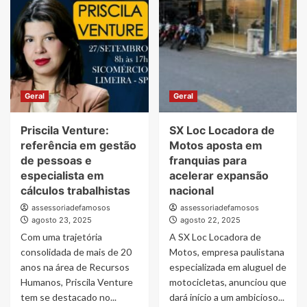
Mines:
performam
regras,
melhor
recursos
sob
e
pressão?
estratégias
A
ciência
por
Geral
Geral
trás
do
Priscila Venture:
SX Loc Locadora de
clutch
referência em gestão
Motos aposta em
de pessoas e
franquias para
especialista em
acelerar expansão
cálculos trabalhistas
nacional
assessoriadefamosos
assessoriadefamosos
agosto 23, 2025
agosto 22, 2025
Com uma trajetória
A SX Loc Locadora de
consolidada de mais de 20
Motos, empresa paulistana
anos na área de Recursos
especializada em aluguel de
Humanos, Priscila Venture
motocicletas, anunciou que
tem se destacado no...
dará início a um ambicioso...