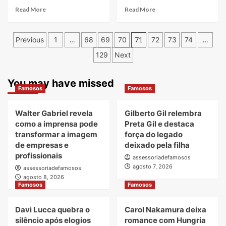
Read
Read
Read More
Read More
more
more
about
about
Paginação
Priscila
SX
Previous
1
…
68
69
70
71
72
73
74
…
Venture:
Loc
de
129
Next
referência
Locadora
em
de
posts
gestão
Motos
You may have missed
de
aposta
Famosos
Famosos
pessoas
em
e
franquias
Walter Gabriel revela
Gilberto Gil relembra
especialista
para
como a imprensa pode
em
Preta Gil e destaca
acelerar
cálculos
expansão
transformar a imagem
força do legado
trabalhistas
nacional
de empresas e
deixado pela filha
profissionais
assessoriadefamosos
agosto 7, 2026
assessoriadefamosos
agosto 8, 2026
Famosos
Famosos
Davi Lucca quebra o
Carol Nakamura deixa
silêncio após elogios
romance com Hungria