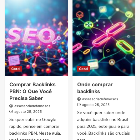
about
about
Vale
Como
a
Comprar
pena
Backlinks
comprar
backlinks
Geral
Geral
Comprar Backlinks
Onde comprar
PBN: O Que Você
backlinks
Precisa Saber
assessoriadefamosos
agosto 25, 2025
assessoriadefamosos
agosto 25, 2025
Se você quer saber onde
Se quer subir no Google
adquirir backlinks no Brasil
rápido, pense em comprar
para 2025, este guia é para
backlinks PBN. Neste guia,
você. Backlinks são cruciais
você aprende a usar
para...