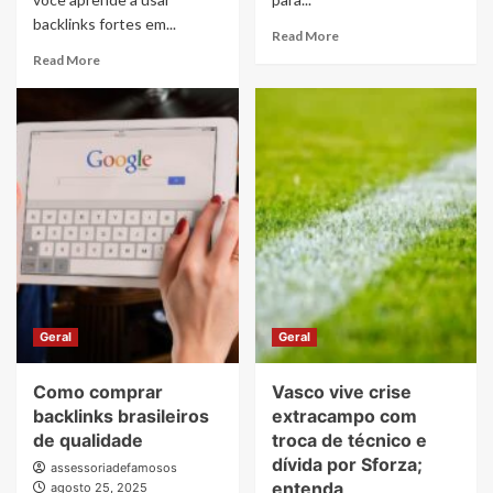
backlinks fortes em...
Read
Read More
more
Read
Read More
about
more
Onde
about
comprar
Comprar
backlinks
Backlinks
PBN:
O
Que
Você
Precisa
Saber
Geral
Geral
Como comprar
Vasco vive crise
backlinks brasileiros
extracampo com
de qualidade
troca de técnico e
dívida por Sforza;
assessoriadefamosos
entenda
agosto 25, 2025