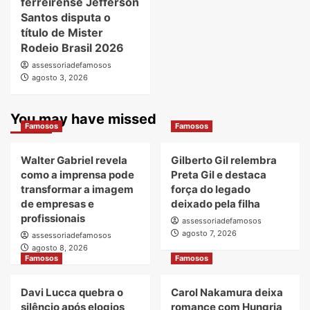
ferreirense Jefferson
Santos disputa o
título de Mister
Rodeio Brasil 2026
assessoriadefamosos
agosto 3, 2026
You may have missed
Famosos
Famosos
Walter Gabriel revela
Gilberto Gil relembra
como a imprensa pode
Preta Gil e destaca
transformar a imagem
força do legado
de empresas e
deixado pela filha
profissionais
assessoriadefamosos
agosto 7, 2026
assessoriadefamosos
agosto 8, 2026
Famosos
Famosos
Davi Lucca quebra o
Carol Nakamura deixa
silêncio após elogios
romance com Hungria