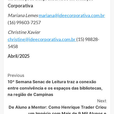
Corporativa
Mariana Lemes
mariana@ideecorporativa.com.br
(16) 99603-7257
Christine Xavier
christine@ideecorporativa.com.br
(15) 98828-
5458
Abril/2025
Post
Previous
10ª Semana Senac de Leitura traz a conexão
Navigation
entre convivência e os espaços das bibliotecas,
na região de Campinas
Next
De Aluno a Mentor: Como Henrique Trader Criou
um Império com Mais de 9 Mil Alunos e