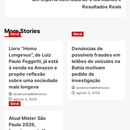
Resultados Reais
More Stories
Geral
Geral
Livro “Homo
Denúncias de
Longevus”, de Luiz
possíveis fraudes em
Paulo Foggetti, já está
leilões de veículos na
à venda na Amazon e
Bahia motivam
propõe reflexão
pedido de
sobre uma sociedade
investigação
mais longeva
assessoriadefamosos
agosto 3, 2026
assessoriadefamosos
agosto 4, 2026
Geral
Atual Mister São
Paulo 2026,