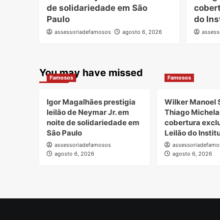
de solidariedade em São
cobert
Paulo
do Ins
assessoriadefamosos
agosto 6, 2026
assess
You may have missed
Famosos
Famosos
Igor Magalhães prestigia
Wilker Manoel 
leilão de Neymar Jr. em
Thiago Michela
noite de solidariedade em
cobertura excl
São Paulo
Leilão do Insti
assessoriadefamosos
assessoriadefamo
agosto 6, 2026
agosto 6, 2026