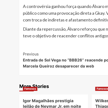
A controvérsia ganhou força quando Álvaro me
público como uma provocação direta a Gkay. 
com troca de indiretas e afastamento definiti
Diante da repercussão, Álvaro reforçou que n
teve o objetivo de reacender conflitos antigo
Post
Previous
Entrada de Sol Vega no “BBB26” reacende pol
Navigation
Marcela Queiroz desaparecer da web
More Stories
Famosos
Famoso
Igor Magalhães prestigia
Wilke
leilão de Neymar Jr. em noite
Thiag