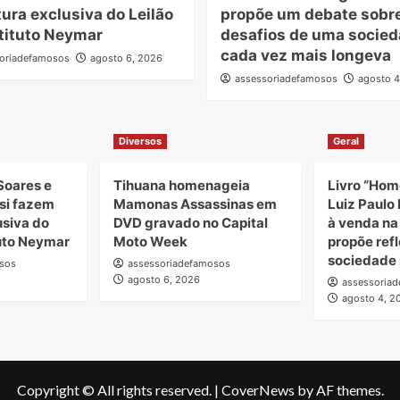
ura exclusiva do Leilão
propõe um debate sobr
tituto Neymar
desafios de uma socie
cada vez mais longeva
oriadefamosos
agosto 6, 2026
assessoriadefamosos
agosto 4
Diversos
Geral
Soares e
Tihuana homenageia
Livro “Hom
si fazem
Mamonas Assassinas em
Luiz Paulo 
usiva do
DVD gravado no Capital
à venda n
tuto Neymar
Moto Week
propõe ref
sociedade 
sos
assessoriadefamosos
agosto 6, 2026
assessoria
agosto 4, 2
Copyright © All rights reserved.
|
CoverNews
by AF themes.