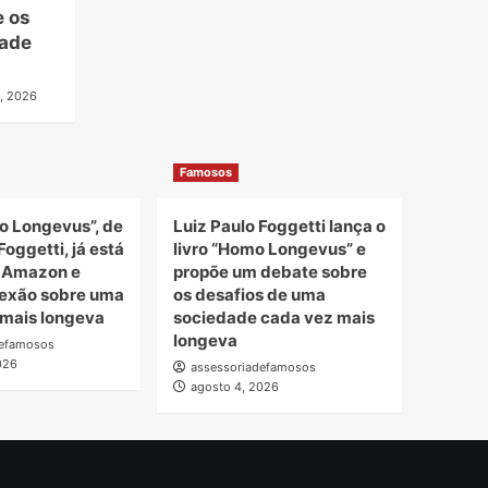
e os
dade
, 2026
Famosos
o Longevus”, de
Luiz Paulo Foggetti lança o
Foggetti, já está
livro “Homo Longevus” e
a Amazon e
propõe um debate sobre
lexão sobre uma
os desafios de uma
mais longeva
sociedade cada vez mais
longeva
defamosos
026
assessoriadefamosos
agosto 4, 2026