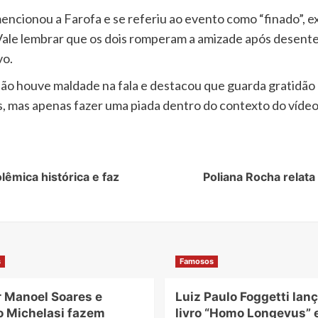
ncionou a Farofa e se referiu ao evento como “finado”, ex
Vale lembrar que os dois romperam a amizade após desent
vo.
ão houve maldade na fala e destacou que guarda gratidão 
s, mas apenas fazer uma piada dentro do contexto do vídeo
êmica histórica e faz
Poliana Rocha relat
s
Famosos
r Manoel Soares e
Luiz Paulo Foggetti lanç
o Michelasi fazem
livro “Homo Longevus” 