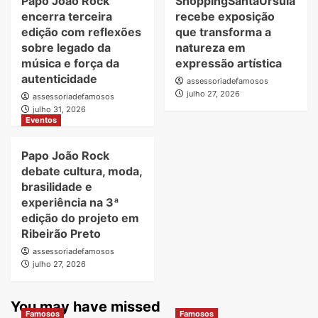
Papo João Rock
ShoppingSantaÚrsula
encerra terceira
recebe exposição
edição com reflexões
que transforma a
sobre legado da
natureza em
música e força da
expressão artística
autenticidade
assessoriadefamosos
julho 27, 2026
assessoriadefamosos
julho 31, 2026
Eventos
Papo João Rock
debate cultura, moda,
brasilidade e
experiência na 3ª
edição do projeto em
Ribeirão Preto
assessoriadefamosos
julho 27, 2026
You may have missed
Famosos
Famosos