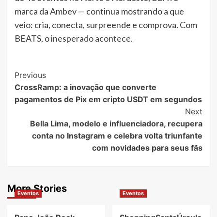
marca da Ambev — continua mostrando a que
veio: cria, conecta, surpreende e comprova. Com
BEATS, o inesperado acontece.
Post
Previous
CrossRamp: a inovação que converte
Navigation
pagamentos de Pix em cripto USDT em segundos
Next
Bella Lima, modelo e influenciadora, recupera
conta no Instagram e celebra volta triunfante
com novidades para seus fãs
More Stories
Eventos
Eventos