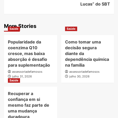
Lucas” do SBT
More Stories
Saúde
Saúde
Popularidade da
Como tomar uma
coenzima Q10
decisão segura
cresce, mas baixa
diante da
absorção é desafio
dependência química
para suplementação
na família
assessoriadefamosos
assessoriadefamosos
julho 31, 2026
julho 30, 2026
Saúde
Recuperar a
confiança em si
mesmo faz parte de
uma mudança
duradoura