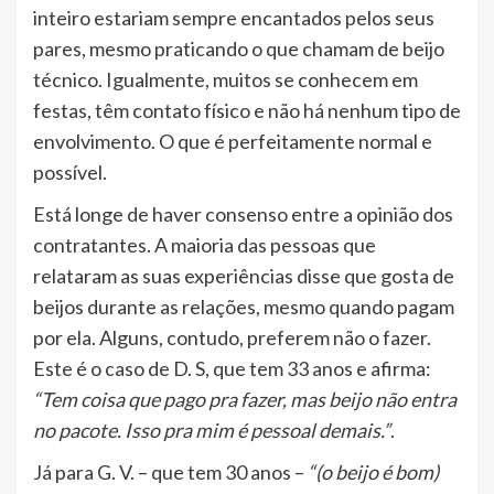
inteiro estariam sempre encantados pelos seus
pares, mesmo praticando o que chamam de beijo
técnico. Igualmente, muitos se conhecem em
festas, têm contato físico e não há nenhum tipo de
envolvimento. O que é perfeitamente normal e
possível.
Está longe de haver consenso entre a opinião dos
contratantes. A maioria das pessoas que
relataram as suas experiências disse que gosta de
beijos durante as relações, mesmo quando pagam
por ela. Alguns, contudo, preferem não o fazer.
Este é o caso de D. S, que tem 33 anos e afirma:
“Tem coisa que pago pra fazer, mas beijo não entra
no pacote. Isso pra mim é pessoal demais.”
.
Já para G. V. – que tem 30 anos –
“(o beijo é bom)