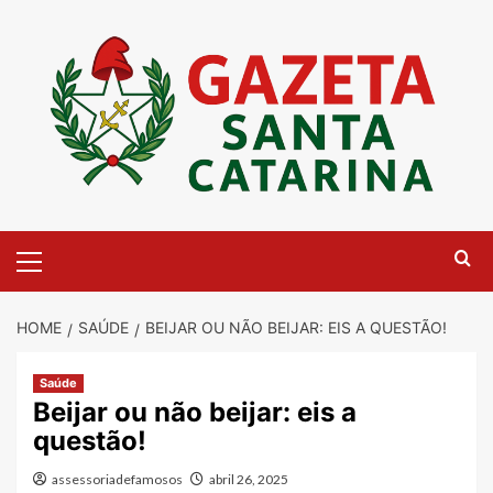
Skip
to
content
Primary
Menu
HOME
SAÚDE
BEIJAR OU NÃO BEIJAR: EIS A QUESTÃO!
Saúde
Beijar ou não beijar: eis a
questão!
assessoriadefamosos
abril 26, 2025