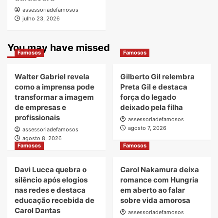
assessoriadefamosos
julho 23, 2026
You may have missed
Famosos
Famosos
Walter Gabriel revela
Gilberto Gil relembra
como a imprensa pode
Preta Gil e destaca
transformar a imagem
força do legado
de empresas e
deixado pela filha
profissionais
assessoriadefamosos
agosto 7, 2026
assessoriadefamosos
agosto 8, 2026
Famosos
Famosos
Davi Lucca quebra o
Carol Nakamura deixa
silêncio após elogios
romance com Hungria
nas redes e destaca
em aberto ao falar
educação recebida de
sobre vida amorosa
Carol Dantas
assessoriadefamosos