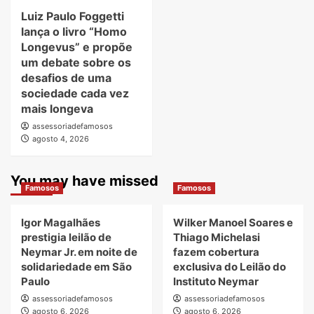
Luiz Paulo Foggetti
lança o livro “Homo
Longevus” e propõe
um debate sobre os
desafios de uma
sociedade cada vez
mais longeva
assessoriadefamosos
agosto 4, 2026
You may have missed
Famosos
Famosos
Igor Magalhães
Wilker Manoel Soares e
prestigia leilão de
Thiago Michelasi
Neymar Jr. em noite de
fazem cobertura
solidariedade em São
exclusiva do Leilão do
Paulo
Instituto Neymar
assessoriadefamosos
assessoriadefamosos
agosto 6, 2026
agosto 6, 2026