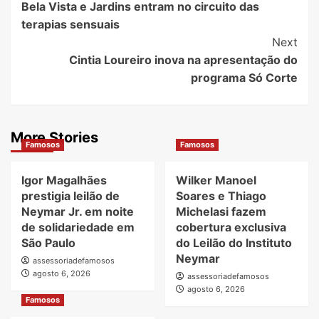
Bela Vista e Jardins entram no circuito das
Navigation
terapias sensuais
Next
Cintia Loureiro inova na apresentação do
programa Só Corte
More Stories
Famosos
Famosos
Igor Magalhães
Wilker Manoel
prestigia leilão de
Soares e Thiago
Neymar Jr. em noite
Michelasi fazem
de solidariedade em
cobertura exclusiva
São Paulo
do Leilão do Instituto
Neymar
assessoriadefamosos
agosto 6, 2026
assessoriadefamosos
agosto 6, 2026
Famosos