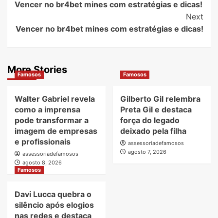
Vencer no br4bet mines com estratégias e dicas!
Navigation
Next
Vencer no br4bet mines com estratégias e dicas!
More Stories
Famosos
Famosos
Walter Gabriel revela
Gilberto Gil relembra
como a imprensa
Preta Gil e destaca
pode transformar a
força do legado
imagem de empresas
deixado pela filha
e profissionais
assessoriadefamosos
agosto 7, 2026
assessoriadefamosos
agosto 8, 2026
Famosos
Davi Lucca quebra o
silêncio após elogios
nas redes e destaca