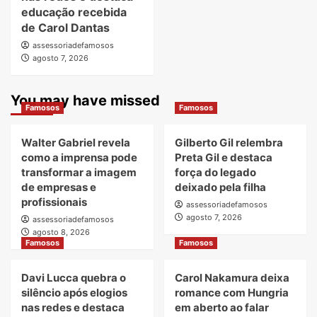
educação recebida
de Carol Dantas
assessoriadefamosos
agosto 7, 2026
You may have missed
Famosos
Famosos
Walter Gabriel revela
Gilberto Gil relembra
como a imprensa pode
Preta Gil e destaca
transformar a imagem
força do legado
de empresas e
deixado pela filha
profissionais
assessoriadefamosos
agosto 7, 2026
assessoriadefamosos
agosto 8, 2026
Famosos
Famosos
Davi Lucca quebra o
Carol Nakamura deixa
silêncio após elogios
romance com Hungria
nas redes e destaca
em aberto ao falar