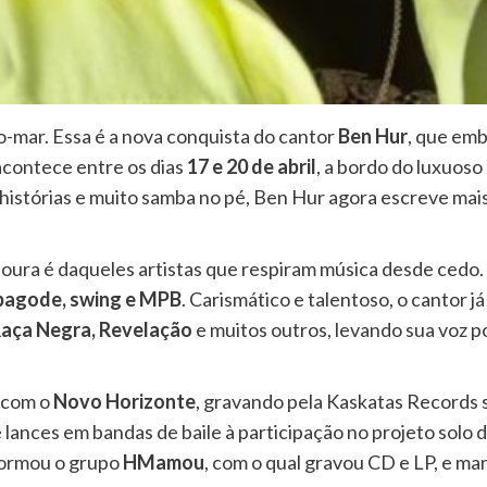
lto-mar. Essa é a nova conquista do cantor
Ben Hur
, que em
acontece entre os dias
17 e 20 de abril
, a bordo do luxuoso
 histórias e muito samba no pé, Ben Hur agora escreve mai
ura é daqueles artistas que respiram música desde cedo. I
pagode, swing e MPB
. Carismático e talentoso, o cantor j
Raça Negra, Revelação
e muitos outros, levando sua voz p
i com o
Novo Horizonte
, gravando pela Kaskatas Records
lances em bandas de baile à participação no projeto solo 
 formou o grupo
HMamou
, com o qual gravou CD e LP, e ma