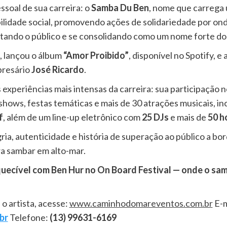
ssoal de sua carreira: o
Samba Du Ben
, nome que carrega
lidade social, promovendo ações de solidariedade por on
ando o público e se consolidando como um nome forte do
, lançou o álbum
“Amor Proibido”
, disponível no Spotify, 
presário
José Ricardo
.
 experiências mais intensas da carreira: sua participação 
om shows, festas temáticas e mais de 30 atrações musicais,
f
, além de um line-up eletrônico com
25 DJs
e mais de
50 h
egria, autenticidade e história de superação ao público a
a sambar em alto-mar.
quecível com Ben Hur no On Board Festival — onde o sam
o artista, acesse:
www.caminhodomareventos.com.br
E-m
br
Telefone:
(13) 99631-6169