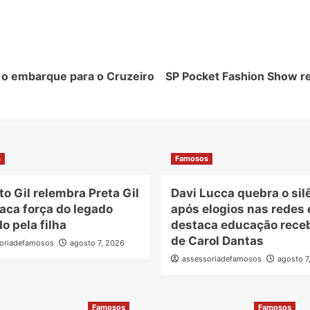
o embarque para o Cruzeiro
SP Pocket Fashion Show rea
s
Famosos
to Gil relembra Preta Gil
Davi Lucca quebra o sil
aca força do legado
após elogios nas redes 
o pela filha
destaca educação rece
de Carol Dantas
oriadefamosos
agosto 7, 2026
assessoriadefamosos
agosto 7
Famosos
Famosos