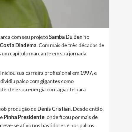
barca com seu projeto
Samba Du Ben
no
Costa Diadema
. Com mais de três décadas de
s um capítulo marcante em sua jornada
niciou sua carreira profissional em
1997
, e
á dividiu palco com gigantes como
otente e sua energia contagiante para
 sob produção de
Denis Cristian
. Desde então,
de
Pinha Presidente
, onde ficou por mais de
nteve-se ativo nos bastidores e nos palcos.