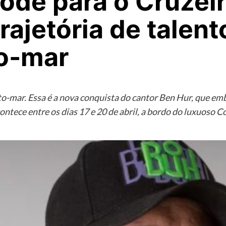
ode para o Cruzei
trajetória de talen
o-mar
alto-mar. Essa é a nova conquista do cantor Ben Hur, que 
ntece entre os dias 17 e 20 de abril, a bordo do luxuoso 