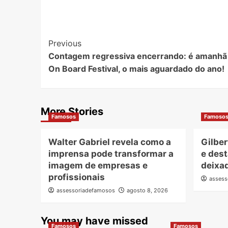
Post
Previous
Contagem regressiva encerrando: é amanhã 
Navigation
On Board Festival, o mais aguardado do ano!
More Stories
Famosos
Famoso
Walter Gabriel revela como a
Gilber
imprensa pode transformar a
e dest
imagem de empresas e
deixad
profissionais
assess
assessoriadefamosos
agosto 8, 2026
You may have missed
Famosos
Famosos