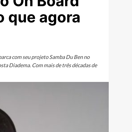
ro On Board
to que agora
embarca com seu projeto Samba Du Ben no
Costa Diadema. Com mais de três décadas de