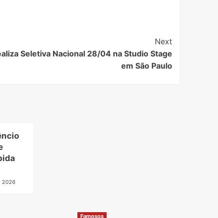
Next
liza Seletiva Nacional 28/04 na Studio Stage
em São Paulo
êncio
e
bida
, 2026
Famosos