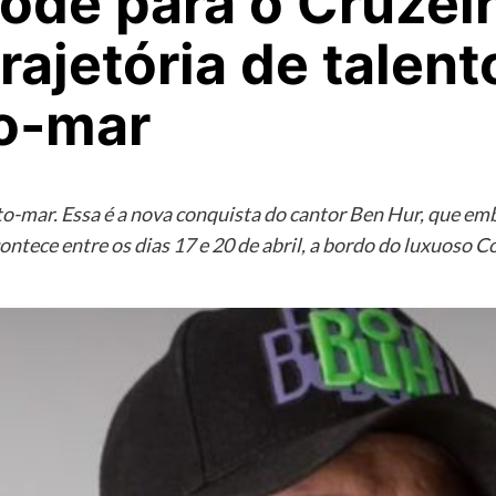
ode para o Cruzei
trajetória de talen
o-mar
alto-mar. Essa é a nova conquista do cantor Ben Hur, que 
ntece entre os dias 17 e 20 de abril, a bordo do luxuoso 