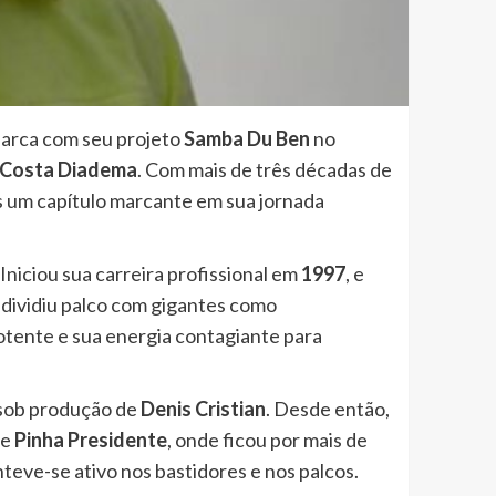
barca com seu projeto
Samba Du Ben
no
Costa Diadema
. Com mais de três décadas de
s um capítulo marcante em sua jornada
niciou sua carreira profissional em
1997
, e
á dividiu palco com gigantes como
otente e sua energia contagiante para
 sob produção de
Denis Cristian
. Desde então,
de
Pinha Presidente
, onde ficou por mais de
nteve-se ativo nos bastidores e nos palcos.