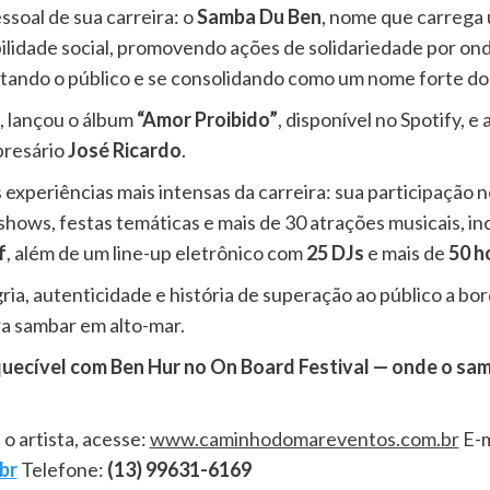
ssoal de sua carreira: o
Samba Du Ben
, nome que carrega
lidade social, promovendo ações de solidariedade por on
ando o público e se consolidando como um nome forte do
, lançou o álbum
“Amor Proibido”
, disponível no Spotify, 
presário
José Ricardo
.
 experiências mais intensas da carreira: sua participação 
om shows, festas temáticas e mais de 30 atrações musicais,
f
, além de um line-up eletrônico com
25 DJs
e mais de
50 h
egria, autenticidade e história de superação ao público a
a sambar em alto-mar.
quecível com Ben Hur no On Board Festival — onde o sam
o artista, acesse:
www.caminhodomareventos.com.br
E-m
br
Telefone:
(13) 99631-6169