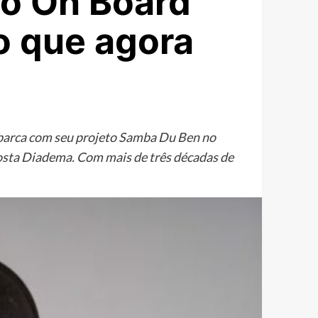
ro On Board
to que agora
embarca com seu projeto Samba Du Ben no
Costa Diadema. Com mais de três décadas de