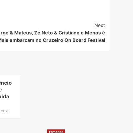
Next
rge & Mateus, Zé Neto & Cristiano e Menos é
ais embarcam no Cruzeiro On Board Festival
êncio
e
bida
, 2026
Famosos