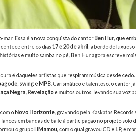
lto-mar. Essa é a nova conquista do cantor
Ben Hur
, que em
acontece entre os dias
17 e 20 de abril
, a bordo do luxuoso
 histórias e muito samba no pé, Ben Hur agora escreve mai
ura é daqueles artistas que respiram música desde cedo. I
pagode, swing e MPB
. Carismático e talentoso, o cantor j
Raça Negra, Revelação
e muitos outros, levando sua voz p
i com o
Novo Horizonte
, gravando pela Kaskatas Records
lances em bandas de baile à participação no projeto solo 
 formou o grupo
HMamou
, com o qual gravou CD e LP, e ma