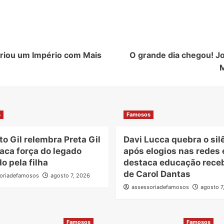
riou um Império com Mais
O grande dia chegou! Jo
M
s
Famosos
to Gil relembra Preta Gil
Davi Lucca quebra o sil
aca força do legado
após elogios nas redes 
o pela filha
destaca educação rece
de Carol Dantas
oriadefamosos
agosto 7, 2026
assessoriadefamosos
agosto 7
Famosos
Famosos