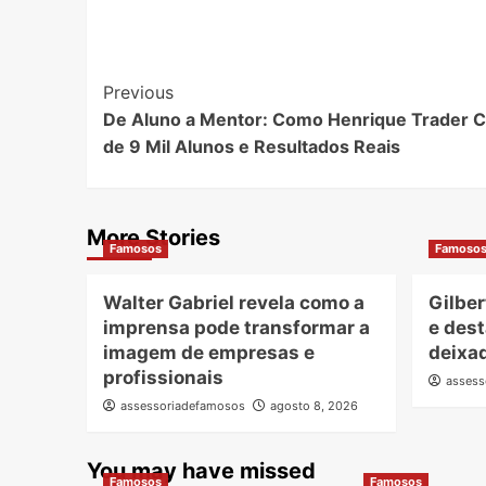
Post
Previous
De Aluno a Mentor: Como Henrique Trader C
Navigation
de 9 Mil Alunos e Resultados Reais
More Stories
Famosos
Famoso
Walter Gabriel revela como a
Gilber
imprensa pode transformar a
e dest
imagem de empresas e
deixad
profissionais
assess
assessoriadefamosos
agosto 8, 2026
You may have missed
Famosos
Famosos