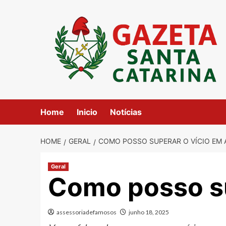
Skip
to
content
Home
Inicio
Notícias
HOME
GERAL
COMO POSSO SUPERAR O VÍCIO EM 
Geral
Como posso su
assessoriadefamosos
junho 18, 2025