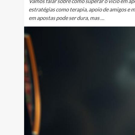
Vamos falar sobre como superar o vício em ap
estratégias como terapia, apoio de amigos e m
em apostas pode ser dura, mas …