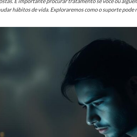
ostas. É importante procurar tratamento se você ou algué
udar hábitos de vida. Exploraremos como o suporte pode mu