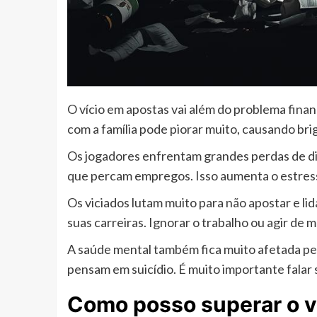
O vício em apostas vai além do problema finan
com a família pode piorar muito, causando brig
Os jogadores enfrentam grandes perdas de din
que percam empregos. Isso aumenta o estress
Os viciados lutam muito para não apostar e l
suas carreiras. Ignorar o trabalho ou agir de
A saúde mental também fica muito afetada pe
pensam em suicídio. É muito importante falar
Como posso superar o v