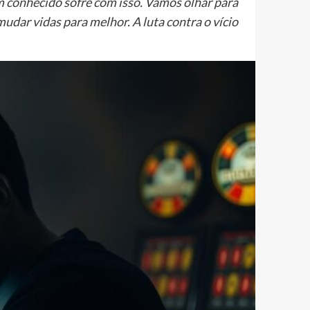
m conhecido sofre com isso. Vamos olhar para
dar vidas para melhor. A luta contra o vício