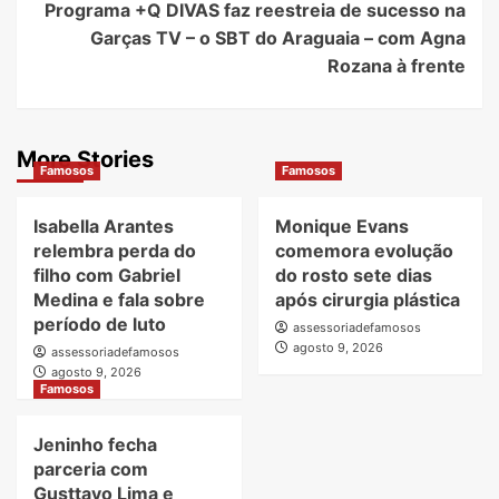
Programa +Q DIVAS faz reestreia de sucesso na
Garças TV – o SBT do Araguaia – com Agna
Rozana à frente
More Stories
Famosos
Famosos
Isabella Arantes
Monique Evans
relembra perda do
comemora evolução
filho com Gabriel
do rosto sete dias
Medina e fala sobre
após cirurgia plástica
período de luto
assessoriadefamosos
agosto 9, 2026
assessoriadefamosos
agosto 9, 2026
Famosos
Jeninho fecha
parceria com
Gusttavo Lima e