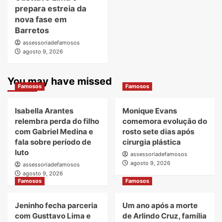
prepara estreia da
nova fase em
Barretos
assessoriadefamosos
agosto 9, 2026
You may have missed
Famosos
Famosos
Isabella Arantes
Monique Evans
relembra perda do filho
comemora evolução do
com Gabriel Medina e
rosto sete dias após
fala sobre período de
cirurgia plástica
luto
assessoriadefamosos
agosto 9, 2026
assessoriadefamosos
agosto 9, 2026
Famosos
Famosos
Jeninho fecha parceria
Um ano após a morte
com Gusttavo Lima e
de Arlindo Cruz, família