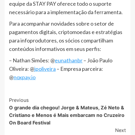
equipe da STAY PAY oferece todo o suporte
necessário para a implementação da ferramenta.
Para acompanhar novidades sobre o setor de
pagamentos digitais, criptomoedas e estratégias
para infoprodutores, os sócios compartilham
conteúdos informativos em seus perfis:
– Nathan Simões: @
eunathanbr
– João Paulo
Oliveira: @
jpoliveira
– Empresa parceira:
@
noxpay.io
Post
Previous
O grande dia chegou! Jorge & Mateus, Zé Neto &
Navigation
Cristiano e Menos é Mais embarcam no Cruzeiro
On Board Festival
Next