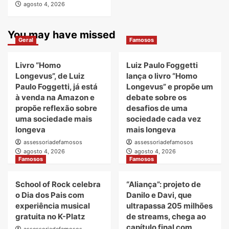
agosto 4, 2026
You may have missed
Geral
Famosos
Livro “Homo
Luiz Paulo Foggetti
Longevus”, de Luiz
lança o livro “Homo
Paulo Foggetti, já está
Longevus” e propõe um
à venda na Amazon e
debate sobre os
propõe reflexão sobre
desafios de uma
uma sociedade mais
sociedade cada vez
longeva
mais longeva
assessoriadefamosos
assessoriadefamosos
agosto 4, 2026
agosto 4, 2026
Famosos
Famosos
School of Rock celebra
“Aliança”: projeto de
o Dia dos Pais com
Danilo e Davi, que
experiência musical
ultrapassa 205 milhões
gratuita no K-Platz
de streams, chega ao
capítulo final com