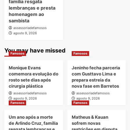
família resgata
lembranças e presta
homenagem ao
sambista
assessoriadefamosos
agosto 9, 2026
You may have missed
Famosos
Famosos
Monique Evans
Jeninho fecha parceria
comemora evolução do
com Gusttavo Lima e
rosto sete dias após
prepara estreia da
cirurgia plástica
nova fase em Barretos
assessoriadefamosos
assessoriadefamosos
agosto 9, 2026
agosto 9, 2026
Famosos
Famosos
Um ano após a morte
Matheus & Kauan
de Arlindo Cruz, família
sofrem novas
resgata lembranças e
restrições em disputa