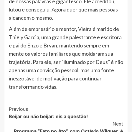
de nossas palavras é gigantesco. Ele acreditou,
lutou e conseguiu. Agora quer que mais pessoas
alcancem o mesmo.
Além de empresário e mentor, Vieira é marido de
Thiely Garcia, uma grande palestrante e escritora
e pai do Enzo e Bryan, mantendo sempre em
mente os valores familiares que moldaram sua
trajetória. Para ele, ser “iluminado por Deus” é não
apenas uma convicção pessoal, mas uma fonte
inesgotável de motivação para continuar
transformando vidas.
Post
Previous
Beijar ou não beijar: eis a questão!
Navigation
Next
Programa “Fato no Ato”, com Octávio Wilquer, é