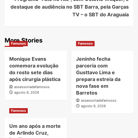
destaque de audiência no SBT Barra, pela Garças
TV – o SBT do Araguaia
More Stories
Famosos
Famosos
Monique Evans
Jeninho fecha
comemora evolução
parceria com
do rosto sete dias
Gusttavo Lima e
após cirurgia plástica
prepara estreia da
nova fase em
assessoriadefamosos
Barretos
agosto 9, 2026
assessoriadefamosos
agosto 9, 2026
Famosos
Um ano após a morte
de Arlindo Cruz,