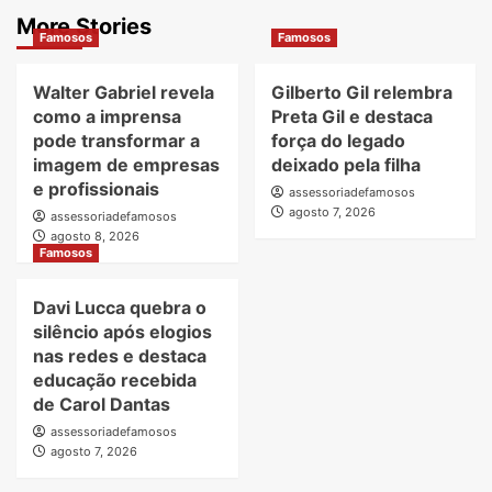
More Stories
Famosos
Famosos
Walter Gabriel revela
Gilberto Gil relembra
como a imprensa
Preta Gil e destaca
pode transformar a
força do legado
imagem de empresas
deixado pela filha
e profissionais
assessoriadefamosos
agosto 7, 2026
assessoriadefamosos
agosto 8, 2026
Famosos
Davi Lucca quebra o
silêncio após elogios
nas redes e destaca
educação recebida
de Carol Dantas
assessoriadefamosos
agosto 7, 2026