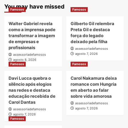
You may have missed
Famosos
Famosos
Walter Gabriel revela
Gilberto Gil relembra
como a imprensa pode
Preta Gil e destaca
transformar a imagem
força do legado
de empresas e
deixado pela filha
profissionais
assessoriadefamosos
agosto 7, 2026
assessoriadefamosos
agosto 8, 2026
Famosos
Famosos
Davi Lucca quebra o
Carol Nakamura deixa
silêncio após elogios
romance com Hungria
nas redes e destaca
em aberto ao falar
educação recebida de
sobre vida amorosa
Carol Dantas
assessoriadefamosos
agosto 7, 2026
assessoriadefamosos
agosto 7, 2026
Famosos