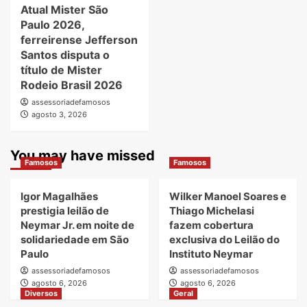
Atual Mister São
Paulo 2026,
ferreirense Jefferson
Santos disputa o
título de Mister
Rodeio Brasil 2026
assessoriadefamosos
agosto 3, 2026
You may have missed
Famosos
Famosos
Igor Magalhães
Wilker Manoel Soares e
prestigia leilão de
Thiago Michelasi
Neymar Jr. em noite de
fazem cobertura
solidariedade em São
exclusiva do Leilão do
Paulo
Instituto Neymar
assessoriadefamosos
assessoriadefamosos
agosto 6, 2026
agosto 6, 2026
Diversos
Geral