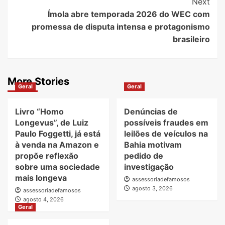
Next
Ímola abre temporada 2026 do WEC com
promessa de disputa intensa e protagonismo
brasileiro
More Stories
Geral
Geral
Livro “Homo
Denúncias de
Longevus”, de Luiz
possíveis fraudes em
Paulo Foggetti, já está
leilões de veículos na
à venda na Amazon e
Bahia motivam
propõe reflexão
pedido de
sobre uma sociedade
investigação
mais longeva
assessoriadefamosos
agosto 3, 2026
assessoriadefamosos
agosto 4, 2026
Geral