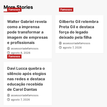
More Stories
Famosos
Famosos
Walter Gabriel revela
Gilberto Gil relembra
como a imprensa
Preta Gil e destaca
pode transformar a
força do legado
imagem de empresas
deixado pela filha
e profissionais
assessoriadefamosos
agosto 7, 2026
assessoriadefamosos
agosto 8, 2026
Famosos
Davi Lucca quebra o
silêncio após elogios
nas redes e destaca
educação recebida
de Carol Dantas
assessoriadefamosos
agosto 7, 2026