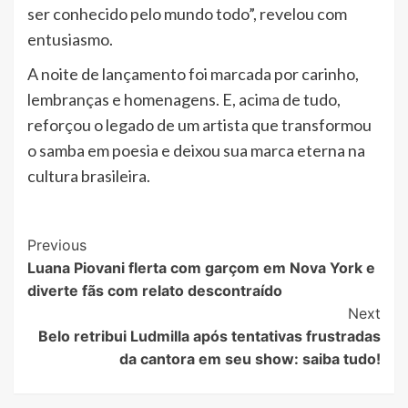
ser conhecido pelo mundo todo”, revelou com
entusiasmo.
A noite de lançamento foi marcada por carinho,
lembranças e homenagens. E, acima de tudo,
reforçou o legado de um artista que transformou
o samba em poesia e deixou sua marca eterna na
cultura brasileira.
Post
Previous
Luana Piovani flerta com garçom em Nova York e
Navigation
diverte fãs com relato descontraído
Next
Belo retribui Ludmilla após tentativas frustradas
da cantora em seu show: saiba tudo!