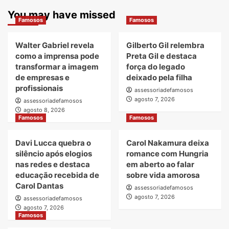
You may have missed
Famosos
Famosos
Walter Gabriel revela
Gilberto Gil relembra
como a imprensa pode
Preta Gil e destaca
transformar a imagem
força do legado
de empresas e
deixado pela filha
profissionais
assessoriadefamosos
agosto 7, 2026
assessoriadefamosos
agosto 8, 2026
Famosos
Famosos
Davi Lucca quebra o
Carol Nakamura deixa
silêncio após elogios
romance com Hungria
nas redes e destaca
em aberto ao falar
educação recebida de
sobre vida amorosa
Carol Dantas
assessoriadefamosos
agosto 7, 2026
assessoriadefamosos
agosto 7, 2026
Famosos