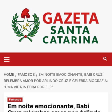
Skip
to
content
Primary
Menu
HOME
FAMOSOS
EM NOITE EMOCIONANTE, BABI CRUZ
RELEMBRA AMOR POR ARLINDO CRUZ E CELEBRA BIOGRAFIA:
“UMA VIDA INTEIRA POR ELE”
Famosos
Em noite emocionante, Babi