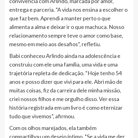
convivência com Arlindo, marcada por amor,
entrega e parceria. “A vida nos ensina a escolher o
que faz bem. Aprendi a manter perto o que
alimenta a alma e deixar ir o que machuca. Nosso
relacionamento sempre teve o amor como base,
mesmo em meio aos desafios”, refletiu.
Babi conheceu Arlindo ainda na adolescência e
construiu com ele uma família, uma vida e uma
trajetória repleta de dedicação. “Hoje tenho 54
anos e posso dizer que vivi para ele. Abri mão de
muitas coisas, fiz da carreira dele minha missão,
criei nossos filhos e me orgulho disso. Ver essa
história registrada em um livro é como eternizar
tudo que vivemos”, afirmou.
Com os olhos marejados, ela também
compartilhou um desejo íntimo. “Se a vida me der