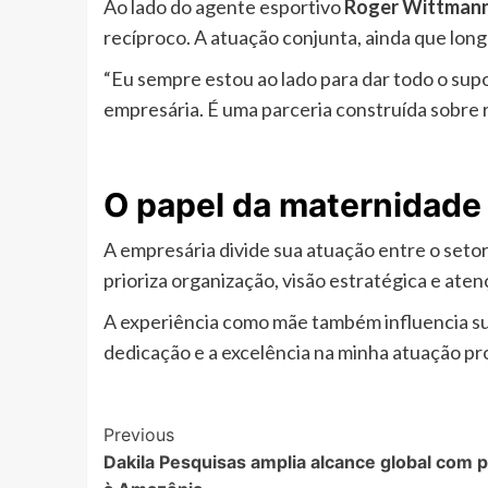
Ao lado do agente esportivo
Roger Wittman
recíproco. A atuação conjunta, ainda que long
“Eu sempre estou ao lado para dar todo o supo
empresária. É uma parceria construída sobre r
O papel da maternidade
A empresária divide sua atuação entre o seto
prioriza organização, visão estratégica e aten
A experiência como mãe também influencia sua
dedicação e a excelência na minha atuação prof
Post
Previous
Dakila Pesquisas amplia alcance global com pr
Navigation