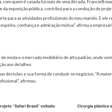
n
, com quem é casada há mais de uma década, Francielli m
e da exposição pública, contribui para a condução de proj
rte para as atividades profissionais do meu marido. E ele 
espeito, confiança e admiração mútua”, afirma a empresári
r de moda e o mercado imobiliário de alto padrão, onde ve
ção aos detalhes.
s decisões e sua forma de conduzir os negócios. “A matern
issional”, afirmou.
ojeto “Safari Brasil” voltado
Cirurgia plástica