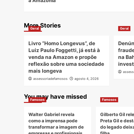
à Amazônia
More Stories
Geral
Geral
Livro “Homo Longevus”, de
Denún
Luiz Paulo Foggetti, já está à
fraude
venda na Amazon e propõe
na Ba
reflexão sobre uma sociedade
inves
mais longeva
assess
assessoriadefamosos
agosto 4, 2026
You may have missed
Famosos
Famosos
Walter Gabriel revela
Gilberto Gil re
como a imprensa pode
Preta Gil e des
transformar a imagem de
do legado deix
empresas e profissionais
filha