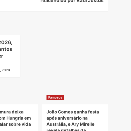
reacendido por Rafa Justus
2026,
antos
er
, 2026
Famosos
mura deixa
João Gomes ganha festa
om Hungria em
após aniversário na
alar sobre vida
Austrália, e Ary Mirelle
revela detalhes da