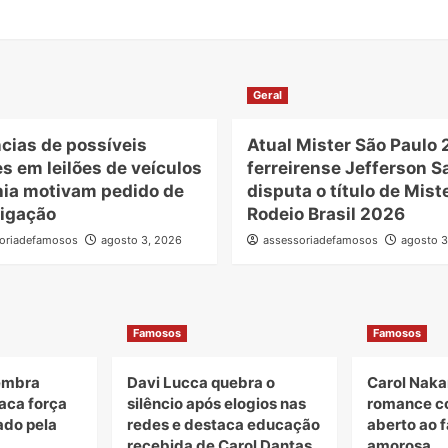
Geral
cias de possíveis
Atual Mister São Paulo 
s em leilões de veículos
ferreirense Jefferson S
hia motivam pedido de
disputa o título de Mist
tigação
Rodeio Brasil 2026
oriadefamosos
agosto 3, 2026
assessoriadefamosos
agosto 3
Famosos
Famosos
lembra
Davi Lucca quebra o
Carol Naka
taca força
silêncio após elogios nas
romance c
ado pela
redes e destaca educação
aberto ao f
recebida de Carol Dantas
amorosa