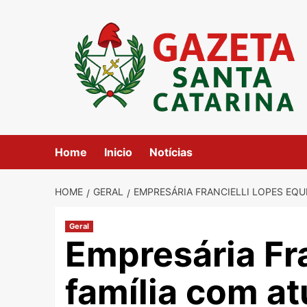
Skip
to
content
Home
Inicio
Notícias
HOME
GERAL
EMPRESÁRIA FRANCIELLI LOPES EQU
Geral
Empresária Fra
família com at