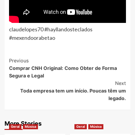
claudelopes70 #hayllandosteclados
#mexendoorabetao
Post
Previous
Comprar CNH Original: Como Obter de Forma
Navigation
Segura e Legal
Next
Toda empresa tem um início. Poucas têm um
legado.
More Stories
Geral
Música
Geral
Música