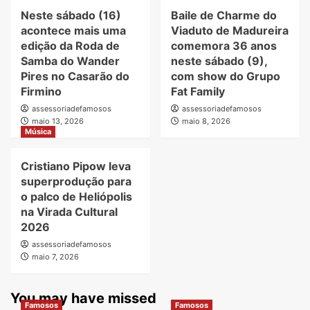
Neste sábado (16)
Baile de Charme do
acontece mais uma
Viaduto de Madureira
edição da Roda de
comemora 36 anos
Samba do Wander
neste sábado (9),
Pires no Casarão do
com show do Grupo
Firmino
Fat Family
assessoriadefamosos
assessoriadefamosos
maio 13, 2026
maio 8, 2026
Música
Cristiano Pipow leva
superprodução para
o palco de Heliópolis
na Virada Cultural
2026
assessoriadefamosos
maio 7, 2026
You may have missed
Famosos
Famosos