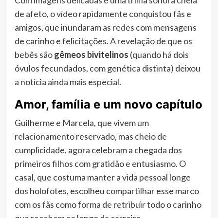
Com imagens delicadas e uma trilha sonora cheia
de afeto, o vídeo rapidamente conquistou fãs e
amigos, que inundaram as redes com mensagens
de carinho e felicitações. A revelação de que os
bebês são
gêmeos bivitelinos
(quando há dois
óvulos fecundados, com genética distinta) deixou
a notícia ainda mais especial.
Amor, família e um novo capítulo
Guilherme e Marcela, que vivem um
relacionamento reservado, mas cheio de
cumplicidade, agora celebram a chegada dos
primeiros filhos com gratidão e entusiasmo. O
casal, que costuma manter a vida pessoal longe
dos holofotes, escolheu compartilhar esse marco
com os fãs como forma de retribuir todo o carinho