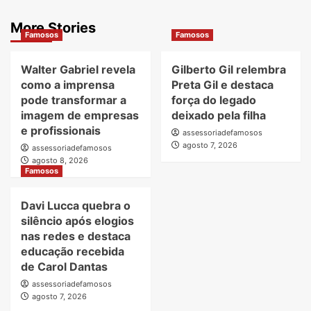
More Stories
Famosos
Famosos
Walter Gabriel revela
Gilberto Gil relembra
como a imprensa
Preta Gil e destaca
pode transformar a
força do legado
imagem de empresas
deixado pela filha
e profissionais
assessoriadefamosos
agosto 7, 2026
assessoriadefamosos
agosto 8, 2026
Famosos
Davi Lucca quebra o
silêncio após elogios
nas redes e destaca
educação recebida
de Carol Dantas
assessoriadefamosos
agosto 7, 2026