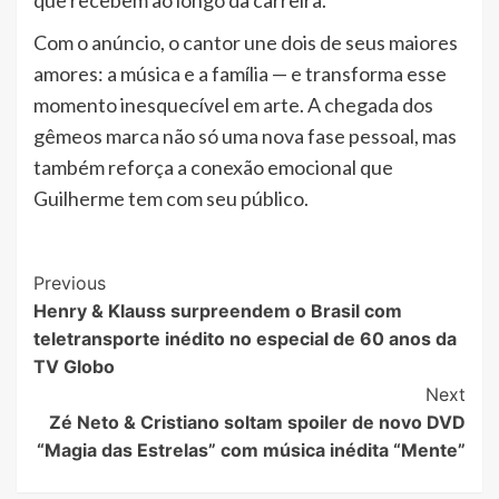
que recebem ao longo da carreira.
Com o anúncio, o cantor une dois de seus maiores
amores: a música e a família — e transforma esse
momento inesquecível em arte. A chegada dos
gêmeos marca não só uma nova fase pessoal, mas
também reforça a conexão emocional que
Guilherme tem com seu público.
Post
Previous
Henry & Klauss surpreendem o Brasil com
Navigation
teletransporte inédito no especial de 60 anos da
TV Globo
Next
Zé Neto & Cristiano soltam spoiler de novo DVD
“Magia das Estrelas” com música inédita “Mente”