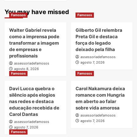
You may have missed
Famosos
Famosos
Walter Gabriel revela
Gilberto Gil relembra
como a imprensa pode
Preta Gil e destaca
transformar a imagem
força do legado
de empresas e
deixado pela filha
profissionais
assessoriadefamosos
agosto 7, 2026
assessoriadefamosos
agosto 8, 2026
Famosos
Famosos
Davi Lucca quebra o
Carol Nakamura deixa
silêncio após elogios
romance com Hungria
nas redes e destaca
em aberto ao falar
educação recebida de
sobre vida amorosa
Carol Dantas
assessoriadefamosos
agosto 7, 2026
assessoriadefamosos
agosto 7, 2026
Famosos