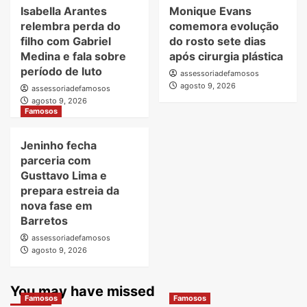
Isabella Arantes
Monique Evans
relembra perda do
comemora evolução
filho com Gabriel
do rosto sete dias
Medina e fala sobre
após cirurgia plástica
período de luto
assessoriadefamosos
agosto 9, 2026
assessoriadefamosos
agosto 9, 2026
Famosos
Jeninho fecha
parceria com
Gusttavo Lima e
prepara estreia da
nova fase em
Barretos
assessoriadefamosos
agosto 9, 2026
You may have missed
Famosos
Famosos