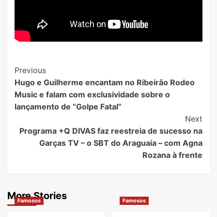
Post
Previous
Hugo e Guilherme encantam no Ribeirão Rodeo
Navigation
Music e falam com exclusividade sobre o
lançamento de “Golpe Fatal”
Next
Programa +Q DIVAS faz reestreia de sucesso na
Garças TV – o SBT do Araguaia – com Agna
Rozana à frente
More Stories
Famosos
Famosos