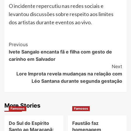
O incidente repercutiu nas redes sociais e
levantou discussões sobre respeito aos limites
dos artistas durante eventos ao vivo.
Post
Previous
Ivete Sangalo encanta fã e filha com gesto de
Navigation
carinho em Salvador
Next
Lore Improta revela mudanças na relação com
Léo Santana durante segunda gestação
More Stories
Famosos
Famosos
Do Sul do Espírito
Faustão faz
Santo ao Maracanã:
homenagem