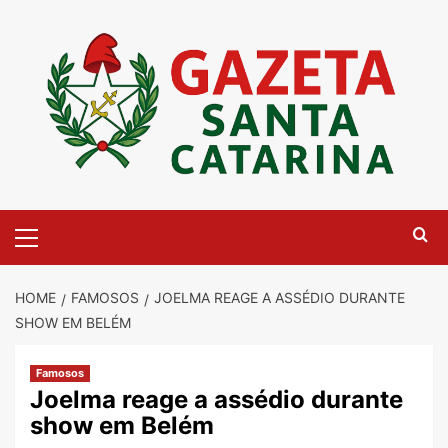
Skip
to
content
Primary
Menu
HOME
FAMOSOS
JOELMA REAGE A ASSÉDIO DURANTE
SHOW EM BELÉM
Famosos
Joelma reage a assédio durante
show em Belém