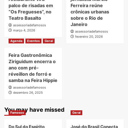
palco de risadas em
Ferreira reúne
“Os Fregueses”, no
crônicas urbanas
Teatro Basalto
sobre o Rio de
Janeiro
assessoriadefamosos
março 4, 2026
assessoriadefamosos
fevereiro 20, 2026
Agenda
Eventos
Geral
Feira Gastronômica
Ziriguidum encerra o
ano com pré-
réveillon de forró e
samba na Feira Hippie
assessoriadefamosos
dezembro 26, 2025
You may have missed
Famosos
Geral
Do Sul do Espírito
José do Brasil Conecta