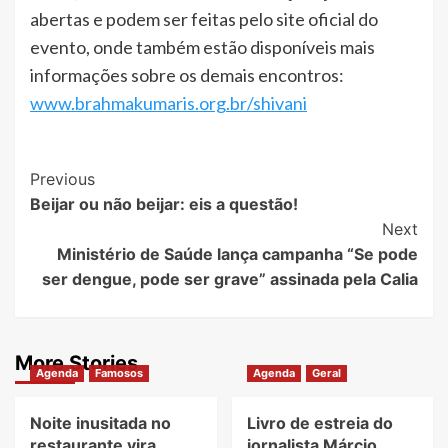
abertas e podem ser feitas pelo site oficial do
evento, onde também estão disponíveis mais
informações sobre os demais encontros:
www.brahmakumaris.org.br/shivani
Post
Previous
Beijar ou não beijar: eis a questão!
Navigation
Next
Ministério de Saúde lança campanha “Se pode
ser dengue, pode ser grave” assinada pela Calia
More Stories
Agenda
Famosos
Agenda
Geral
Noite inusitada no
Livro de estreia do
restaurante vira
jornalista Márcio