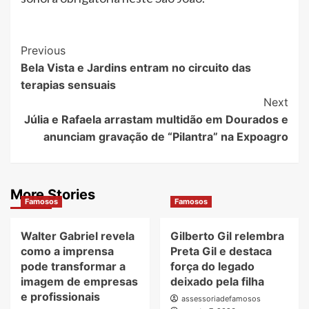
Post
Previous
Bela Vista e Jardins entram no circuito das
Navigation
terapias sensuais
Next
Júlia e Rafaela arrastam multidão em Dourados e
anunciam gravação de “Pilantra” na Expoagro
More Stories
Famosos
Famosos
Walter Gabriel revela
Gilberto Gil relembra
como a imprensa
Preta Gil e destaca
pode transformar a
força do legado
imagem de empresas
deixado pela filha
e profissionais
assessoriadefamosos