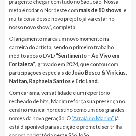
pra gente chegar com tudo no São João. Nossa
meta é rodar o Nordeste com
mais de 80 shows
, e
muita coisa desse novo projeto já vai estar no
nosso novo show”, completa.
O lançamento marca um novo momento na
carreira do artista, sendo o primeiro trabalho
inédito após o DVD
“Sentimento – Ao Vivo em
Fortaleza”
, gravado em 2024, que contou com
participações especiais de
João Bosco & Vinícius,
Nattan, Raphaela Santos
e
Eric Land
.
Com carisma, versatilidade e um repertório
recheado de hits, Manim reforça sua presença no
cenário musical nordestino como um dos grandes
nomes da nova geração. O
“Arraiá do Manim”
já
está disponível para audição e promete ser trilha
sonora obrigatória neste São João.