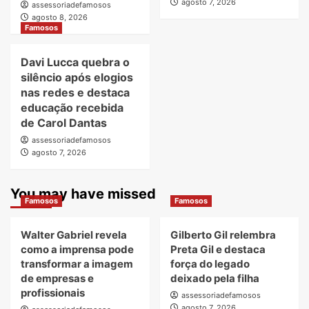
agosto 7, 2026
assessoriadefamosos
agosto 8, 2026
Famosos
Davi Lucca quebra o
silêncio após elogios
nas redes e destaca
educação recebida
de Carol Dantas
assessoriadefamosos
agosto 7, 2026
You may have missed
Famosos
Famosos
Walter Gabriel revela
Gilberto Gil relembra
como a imprensa pode
Preta Gil e destaca
transformar a imagem
força do legado
de empresas e
deixado pela filha
profissionais
assessoriadefamosos
agosto 7, 2026