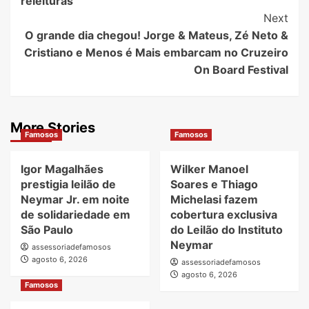
releituras
Next
O grande dia chegou! Jorge & Mateus, Zé Neto &
Cristiano e Menos é Mais embarcam no Cruzeiro
On Board Festival
More Stories
Famosos
Famosos
Igor Magalhães
Wilker Manoel
prestigia leilão de
Soares e Thiago
Neymar Jr. em noite
Michelasi fazem
de solidariedade em
cobertura exclusiva
São Paulo
do Leilão do Instituto
Neymar
assessoriadefamosos
agosto 6, 2026
assessoriadefamosos
agosto 6, 2026
Famosos