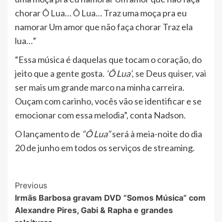
chorar Ô Lua… Ô Lua… Traz uma moça pra eu
namorar Um amor que não faça chorar Traz ela
lua…”
“Essa música é daquelas que tocam o coração, do
jeito que a gente gosta.
‘Ô Lua’
, se Deus quiser, vai
ser mais um grande marco na minha carreira.
Ouçam com carinho, vocês vão se identificar e se
emocionar com essa melodia”, conta Nadson.
O lançamento de
“Ô Lua”
será à meia-noite do dia
20 de junho em todos os serviços de streaming.
Post
Previous
Irmãs Barbosa gravam DVD “Somos Música” com
Navigation
Alexandre Pires, Gabi & Rapha e grandes