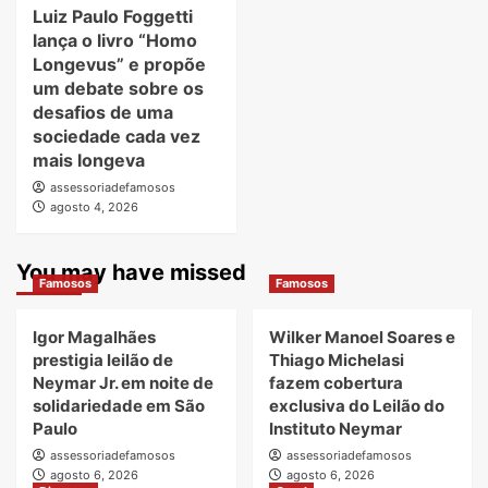
Luiz Paulo Foggetti
lança o livro “Homo
Longevus” e propõe
um debate sobre os
desafios de uma
sociedade cada vez
mais longeva
assessoriadefamosos
agosto 4, 2026
You may have missed
Famosos
Famosos
Igor Magalhães
Wilker Manoel Soares e
prestigia leilão de
Thiago Michelasi
Neymar Jr. em noite de
fazem cobertura
solidariedade em São
exclusiva do Leilão do
Paulo
Instituto Neymar
assessoriadefamosos
assessoriadefamosos
agosto 6, 2026
agosto 6, 2026