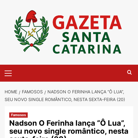
Skip
to
content
Primary
Menu
HOME
FAMOSOS
NADSON O FERINHA LANÇA “Ô LUA”,
SEU NOVO SINGLE ROMÂNTICO, NESTA SEXTA-FEIRA (20)
Famosos
Nadson O Ferinha lança “Ô Lua”,
seu novo single romântico, nesta