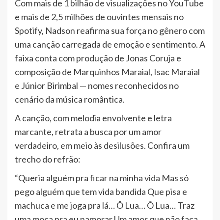
Com mais de 1 bilhão de visualizações no YouTube
e mais de 2,5 milhões de ouvintes mensais no
Spotify, Nadson reafirma sua força no gênero com
uma canção carregada de emoção e sentimento. A
faixa conta com produção de Jonas Coruja e
composição de Marquinhos Maraial, Isac Maraial
e Júnior Birimbal — nomes reconhecidos no
cenário da música romântica.
A canção, com melodia envolvente e letra
marcante, retrata a busca por um amor
verdadeiro, em meio às desilusões. Confira um
trecho do refrão:
“Queria alguém pra ficar na minha vida Mas só
pego alguém que tem vida bandida Que pisa e
machuca e me joga pra lá… Ô Lua… Ô Lua… Traz
uma moça pra eu namorar Um amor que não faça