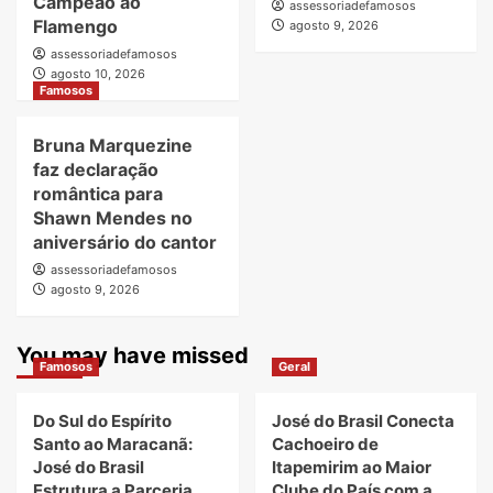
Campeão ao
assessoriadefamosos
Flamengo
agosto 9, 2026
assessoriadefamosos
agosto 10, 2026
Famosos
Bruna Marquezine
faz declaração
romântica para
Shawn Mendes no
aniversário do cantor
assessoriadefamosos
agosto 9, 2026
You may have missed
Famosos
Geral
Do Sul do Espírito
José do Brasil Conecta
Santo ao Maracanã:
Cachoeiro de
José do Brasil
Itapemirim ao Maior
Estrutura a Parceria
Clube do País com a