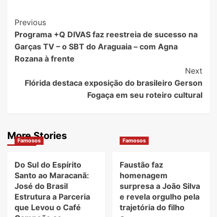
Post
Previous
Programa +Q DIVAS faz reestreia de sucesso na
Navigation
Garças TV – o SBT do Araguaia – com Agna
Rozana à frente
Next
Flórida destaca exposição do brasileiro Gerson
Fogaça em seu roteiro cultural
More Stories
Famosos
Famosos
Do Sul do Espírito
Faustão faz
Santo ao Maracanã:
homenagem
José do Brasil
surpresa a João Silva
Estrutura a Parceria
e revela orgulho pela
que Levou o Café
trajetória do filho