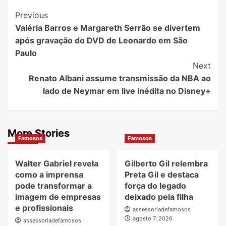
Post
Previous
Valéria Barros e Margareth Serrão se divertem
Navigation
após gravação do DVD de Leonardo em São
Paulo
Next
Renato Albani assume transmissão da NBA ao
lado de Neymar em live inédita no Disney+
More Stories
Famosos
Famosos
Walter Gabriel revela
Gilberto Gil relembra
como a imprensa
Preta Gil e destaca
pode transformar a
força do legado
imagem de empresas
deixado pela filha
e profissionais
assessoriadefamosos
agosto 7, 2026
assessoriadefamosos