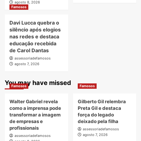
agosto 8, 2026
Famosos
Davi Lucca quebra o
silêncio após elogios
nas redes e destaca
educação recebida
de Carol Dantas
assessoriadefamosos
agosto 7, 2026
You may have missed
Famosos
Famosos
Walter Gabriel revela
Gilberto Gil relembra
como a imprensa pode
Preta Gil e destaca
transformar a imagem
força do legado
de empresas e
deixado pela filha
profissionais
assessoriadefamosos
agosto 7, 2026
assessoriadefamosos