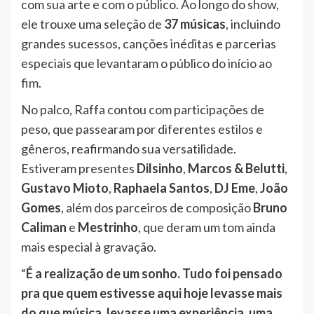
com sua arte e com o público. Ao longo do show,
ele trouxe uma seleção de
37 músicas
, incluindo
grandes sucessos, canções inéditas e parcerias
especiais que levantaram o público do início ao
fim.
No palco, Raffa contou com participações de
peso, que passearam por diferentes estilos e
gêneros, reafirmando sua versatilidade.
Estiveram presentes
Dilsinho
,
Marcos & Belutti
,
Gustavo Mioto
,
Raphaela Santos
,
DJ Eme
,
João
Gomes
, além dos parceiros de composição
Bruno
Caliman
e
Mestrinho
, que deram um tom ainda
mais especial à gravação.
“
É a realização de um sonho. Tudo foi pensado
pra que quem estivesse aqui hoje levasse mais
do que música, levasse uma experiência, uma