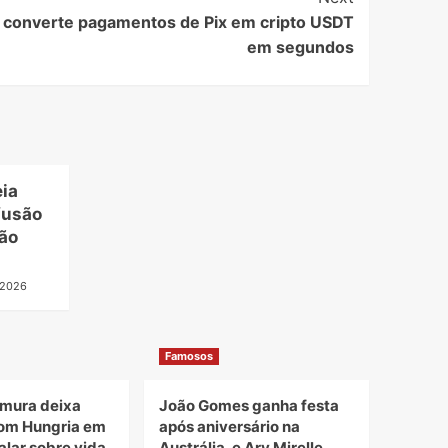
 converte pagamentos de Pix em cripto USDT
em segundos
eia
fusão
ão
, 2026
Famosos
mura deixa
João Gomes ganha festa
om Hungria em
após aniversário na
alar sobre vida
Austrália, e Ary Mirelle