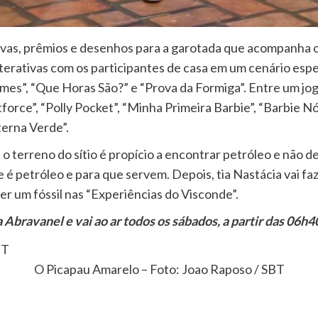
rovas, prêmios e desenhos para a garotada que acompanha 
erativas com os participantes de casa em um cenário esp
mes”, “Que Horas São?” e “Prova da Formiga”. Entre um jo
orce”, “Polly Pocket”, “Minha Primeira Barbie”, “Barbie N
terna Verde”.
o terreno do sítio é propício a encontrar petróleo e não d
 é petróleo e para que servem. Depois, tia Nastácia vai faz
zer um fóssil nas “Experiências do Visconde”.
bravanel e vai ao ar todos os sábados, a partir das 06h40
O Picapau Amarelo – Foto: Joao Raposo / SBT