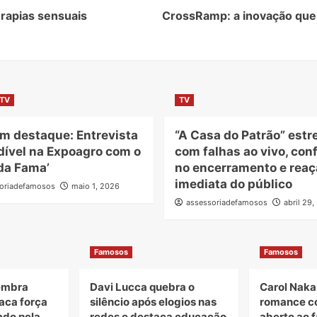
erapias sensuais
CrossRamp: a inovação que
TV
TV
m destaque: Entrevista
“A Casa do Patrão” estr
dível na Expoagro com o
com falhas ao vivo, con
da Fama’
no encerramento e reaç
imediata do público
oriadefamosos
maio 1, 2026
assessoriadefamosos
abril 29
Famosos
Famosos
lembra
Davi Lucca quebra o
Carol Naka
taca força
silêncio após elogios nas
romance c
ado pela
redes e destaca educação
aberto ao f