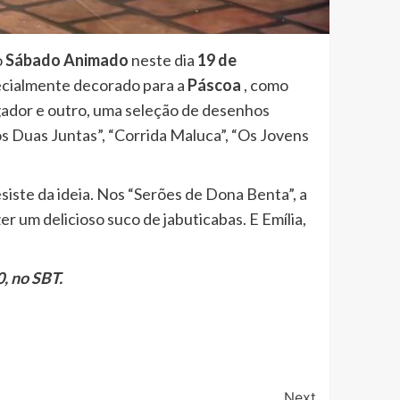
o
Sábado Animado
neste dia
19 de
ecialmente decorado para a
Páscoa
, como
gador e outro, uma seleção de desenhos
ós Duas Juntas”, “Corrida Maluca”, “Os Jovens
esiste da ideia. Nos “Serões de Dona Benta”, a
er um delicioso suco de jabuticabas. E Emília,
, no SBT.
Next