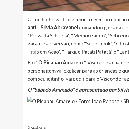
O coelhinho vai trazer muita diversão com p
abril
.
Silvia Abravanel
comandou gincanas int
“Prova da Silhueta”, “Memorizando”, “Sobreno
garante a diversão, como “Superbook”, “Ghostf
Titãs em Ação”, “Parque Patati Patatá” e “Lan
Em “
O Picapau Amarelo
”, Visconde acha que 
personagem vai explicar para as crianças o que
com seu jeitinho, vai pedir para o Visconde fa
O “Sábado Animado” é apresentado por Silvia A
Previous