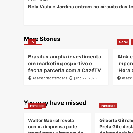
Post
Bela Vista e Jardins entram no circuito das t
Navigation
More Stories
TV
Geral
Brasilux amplia investimento
Alok e
em marketing esportivo e
Imper
fecha parceria com a CazéTV
‘Hora 
assessoriadefamosos
julho 22, 2026
assess
You may have missed
Famosos
Famosos
Walter Gabriel revela
Gilberto Gil re
como a imprensa pode
Preta Gil e des
transformar a imagem de
do legado deix