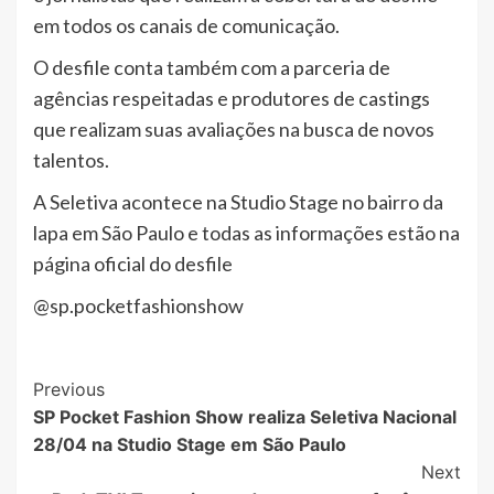
em todos os canais de comunicação.
O desfile conta também com a parceria de
agências respeitadas e produtores de castings
que realizam suas avaliações na busca de novos
talentos.
A Seletiva acontece na Studio Stage no bairro da
lapa em São Paulo e todas as informações estão na
página oficial do desfile
@sp.pocketfashionshow
Post
Previous
SP Pocket Fashion Show realiza Seletiva Nacional
Navigation
28/04 na Studio Stage em São Paulo
Next