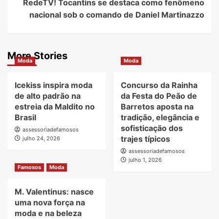
RedeTV! Tocantins se destaca como fenômeno
nacional sob o comando de Daniel Martinazzo
More Stories
Moda
Moda
Icekiss inspira moda
Concurso da Rainha
de alto padrão na
da Festa do Peão de
estreia da Maldito no
Barretos aposta na
Brasil
tradição, elegância e
sofisticação dos
assessoriadefamosos
trajes típicos
julho 24, 2026
assessoriadefamosos
julho 1, 2026
Famosos
Moda
M. Valentinus: nasce
uma nova força na
moda e na beleza