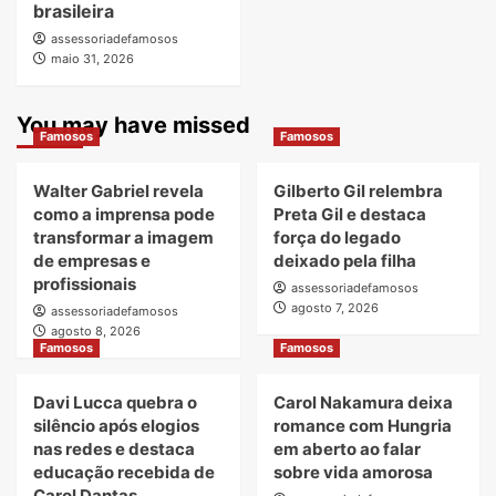
brasileira
assessoriadefamosos
maio 31, 2026
You may have missed
Famosos
Famosos
Walter Gabriel revela
Gilberto Gil relembra
como a imprensa pode
Preta Gil e destaca
transformar a imagem
força do legado
de empresas e
deixado pela filha
profissionais
assessoriadefamosos
agosto 7, 2026
assessoriadefamosos
agosto 8, 2026
Famosos
Famosos
Davi Lucca quebra o
Carol Nakamura deixa
silêncio após elogios
romance com Hungria
nas redes e destaca
em aberto ao falar
educação recebida de
sobre vida amorosa
Carol Dantas