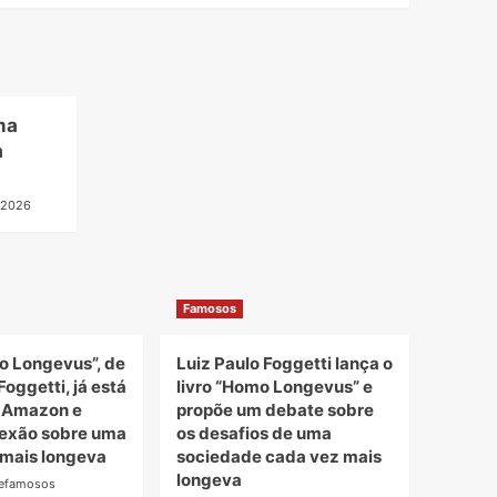
ma
a
 2026
Famosos
o Longevus”, de
Luiz Paulo Foggetti lança o
Foggetti, já está
livro “Homo Longevus” e
a Amazon e
propõe um debate sobre
lexão sobre uma
os desafios de uma
mais longeva
sociedade cada vez mais
longeva
defamosos