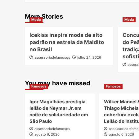
More Stories
Moda
Moda
Icekiss inspira moda de alto
Concu
padrão na estreia da Maldito
do Peã
no Brasil
tradiç
sofist
assessoriadefamosos
julho 24, 2026
assess
You may have missed
Famosos
Famosos
Igor Magalhães prestigia
Wilker Manoel 
leilão de Neymar Jr. em
Thiago Michela
noite de solidariedade em
cobertura excl
São Paulo
Leilão do Insti
assessoriadefamosos
assessoriadefamo
agosto 6, 2026
agosto 6, 2026