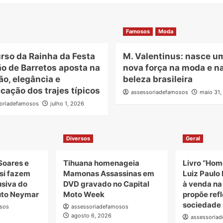
Famosos
Moda
rso da Rainha da Festa
M. Valentinus: nasce u
o de Barretos aposta na
nova força na moda e n
ão, elegância e
beleza brasileira
icação dos trajes típicos
assessoriadefamosos
maio 31,
oriadefamosos
julho 1, 2026
Diversos
Geral
Soares e
Tihuana homenageia
Livro “Hom
si fazem
Mamonas Assassinas em
Luiz Paulo 
usiva do
DVD gravado no Capital
à venda n
tuto Neymar
Moto Week
propõe ref
sociedade 
sos
assessoriadefamosos
agosto 6, 2026
assessoria