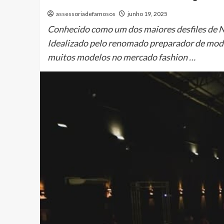
assessoriadefamosos
junho 19, 2025
Conhecido como um dos maiores desfiles de Ne
Idealizado pelo renomado preparador de modelo
muitos modelos no mercado fashion …